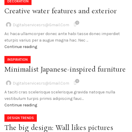
DECORATION
Creative water features and exterior
0
Digitalservicesrs@gmail.com
Ac haca ullamcorper donec ante habi tasse donec imperdiet
eturpis varius per a augue magna hac. Nec ...
Continue reading
INSPIRATION
Minimalist Japanese-inspired furniture
0
Digitalservicesrs@gmail.com
A taciti cras scelerisque scelerisque gravida natoque nulla
vestibulum turpis primis adipiscing fauc...
Continue reading
DESIGN TRENDS
The big design: Wall likes pictures