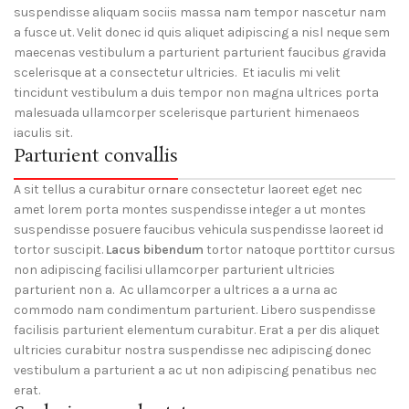
suspendisse aliquam sociis massa nam tempor nascetur nam
a fusce ut. Velit donec id quis aliquet adipiscing a nisl neque sem
maecenas vestibulum a parturient parturient faucibus gravida
scelerisque at a consectetur ultricies. Et iaculis mi velit
tincidunt vestibulum a duis tempor non magna ultrices porta
malesuada ullamcorper scelerisque parturient himenaeos
iaculis sit.
Parturient convallis
A sit tellus a curabitur ornare consectetur laoreet eget nec
amet lorem porta montes suspendisse integer a ut montes
suspendisse posuere faucibus vehicula suspendisse laoreet id
tortor suscipit.
Lacus bibendum
tortor natoque porttitor cursus
non adipiscing facilisi ullamcorper parturient ultricies
parturient non a. Ac ullamcorper a ultrices a a urna ac
commodo nam condimentum parturient. Libero suspendisse
facilisis parturient elementum curabitur. Erat a per dis aliquet
ultricies curabitur nostra suspendisse nec adipiscing donec
vestibulum a parturient a ac ut non adipiscing penatibus nec
erat.