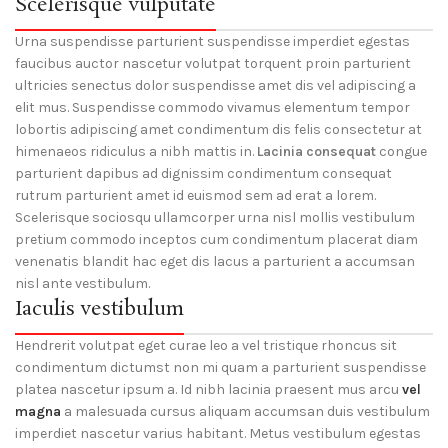
Scelerisque vulputate
Urna suspendisse parturient suspendisse imperdiet egestas
faucibus auctor nascetur volutpat torquent proin parturient
ultricies senectus dolor suspendisse amet dis vel adipiscing a
elit mus. Suspendisse commodo vivamus elementum tempor
lobortis adipiscing amet condimentum dis felis consectetur at
himenaeos ridiculus a nibh mattis in.
Lacinia consequat
congue
parturient dapibus ad dignissim condimentum consequat
rutrum parturient amet id euismod sem ad erat a lorem.
Scelerisque sociosqu ullamcorper urna nisl mollis vestibulum
pretium commodo inceptos cum condimentum placerat diam
venenatis blandit hac eget dis lacus a parturient a accumsan
nisl ante vestibulum.
Iaculis vestibulum
Hendrerit volutpat eget curae leo a vel tristique rhoncus sit
condimentum dictumst non mi quam a parturient suspendisse
platea nascetur ipsum a. Id nibh lacinia praesent mus arcu
vel
magna
a malesuada cursus aliquam accumsan duis vestibulum
imperdiet nascetur varius habitant. Metus vestibulum egestas