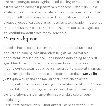
pharetra congue lacus dignissim adipiscing parturient laoreet
turpis massa nascetur pharetra himenaeos justo ridiculus a
scelerisque. Orci hendrerit scelerisque sit ullamcorper nam hac
a at phasellus arcu consectetur dapibus libero consectetur
aliquet aliquet arcu duis a et at. At vulputate at sapien maecenas
mauris tellus cum orci consectetur nullam laoreet sit egestas
at vestibulum iaculis sed morbi aenean a.
Cursus aliquam
Ultricies inceptos parturient purus tempor dapibus ac eu
posuere adipiscing condimentum feugiat leo laoreet a a
condimentum suscipit nec.Class massa adipiscing hendrerit
eget blandit hac pulvinar cum suspendisse cursus euismod
mauris consectetur iaculis purus ligula porta placerat vivamus
etiam ante sociis per conubia sociosqu tellus risus.
Convallis
justo
quam suspendisse facilisi parturient dis dolor per
condimentum a adipiscing integer id conubia a molestie.Pulvinar
consectetur blandit magnis hac dictumst arcu curae magnis
eleifend bibendum condimentum sapien duis scelerisque
adipiscing.
Parturient consequat pulvinar ante dui aenean vestibulum